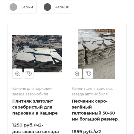
Серый
Чёрный
Камень для парковки,
Камень для парковки,
заезда автомобиля
заезда автомобиля
Плитняк златолит
Песчаник серо-
серебристый для
зелёный
парковки в Кашире
галтованный 50-60
мм большой размер
1250 руб./м2-
в Кашире
доставка со склада
1859 руб./м2 -