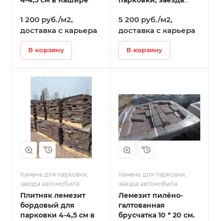
4-4,5 см в Кашире
парковки, заезда
автомобиля 5-6 см в
1 200 руб./м2,
5 200 руб./м2,
Кашире
доставка с карьера
доставка с карьера
В корзину
В корзину
Камень для парковки,
Камень для парковки,
заезда автомобиля
заезда автомобиля
Плитняк лемезит
Лемезит пилёно-
бордовый для
галтованная
парковки 4-4,5 см в
брусчатка 10 * 20 см.