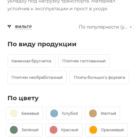
укладку под нагрузку транспорта. Материал
устойчив к эксплуатации и прост в уходе.
По популярности (убывание)
ФИЛЬТР
По виду продукции
Каменная брусчатка
Плитняк галтованный
Плитняк необработанный
Плиты большого формата
По цвету
Бежевый
Голубой
Жёлтый
Зелёный
Красный
Оранжевый