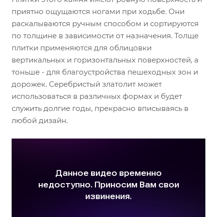
приятно ощущаются ногами при ходьбе. Они
раскалываются ручным способом и сортируются
по толщине в зависимости от назначения. Толще
плитки применяются для облицовки
вертикальных и горизонтальных поверхностей, а
тоньше - для благоустройства пешеходных зон и
дорожек. Серебристый златолит может
использоваться в различных формах и будет
служить долгие годы, прекрасно вписываясь в
любой дизайн.