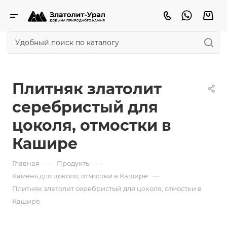
Плитняк златолит
серебристый для
цоколя, отмостки в
Кашире
—
—
Главная
Продукты
—
Камень для цоколя, отмостки в Кашире
Плитняк златолит серебристый для цоколя, отмостки в
Кашире