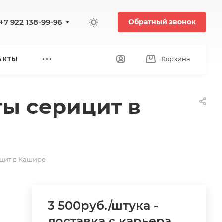
+7 922 138-99-96
Обратный звонок
Корзина
АКТЫ
ы серицит в
цит в Кашире
3 500руб./штука -
доставка с карьера