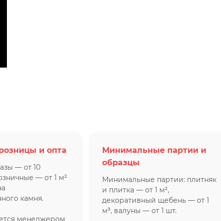
розницы и опта
Минимальные партии и
образцы
азы — от 10
озничные — от 1 м²
Минимальные партии: плитняк
на
и плитка — от 1 м²,
ного камня.
декоративный щебень — от 1
м³, валуны — от 1 шт.
яется менеджером