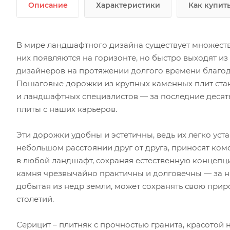
Описание
Характеристики
Как купит
В мире ландшафтного дизайна существует множест
них появляются на горизонте, но быстро выходят из
дизайнеров на протяжении долгого времени благода
Пошаговые дорожки из крупных каменных плит ста
и ландшафтных специалистов — за последние десять
плиты с наших карьеров.
Эти дорожки удобны и эстетичны, ведь их легко ус
небольшом расстоянии друг от друга, приносят ком
в любой ландшафт, сохраняя естественную концепц
камня чрезвычайно практичны и долговечны — за ни
добытая из недр земли, может сохранять свою прир
столетий.
Серицит – плитняк с прочностью гранита, красотой