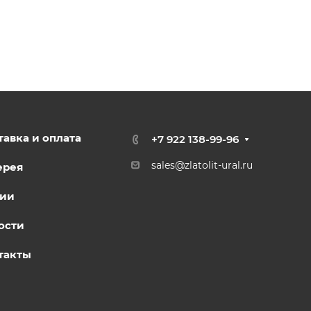
тавка и оплата
+7 922 138-99-96
sales@zlatolit-ural.ru
ерея
ии
ости
такты