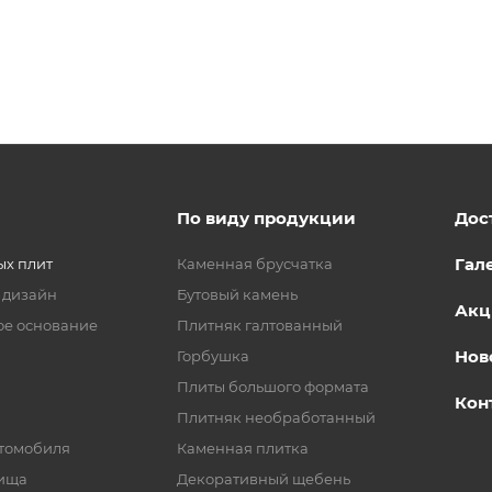
По виду продукции
Дос
Гал
ых плит
Каменная брусчатка
 дизайн
Бутовый камень
Акц
ое основание
Плитняк галтованный
Нов
Горбушка
Плиты большого формата
Кон
Плитняк необработанный
втомобиля
Каменная плитка
рища
Декоративный щебень