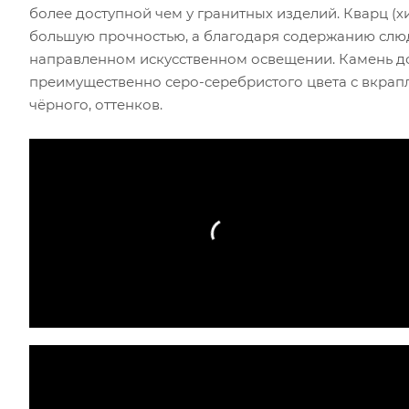
более доступной чем у гранитных изделий. Кварц (х
большую прочностью, а благодаря содержанию слюд
направленном искусственном освещении. Камень д
преимущественно серо-серебристого цвета с вкрапл
чёрного, оттенков.