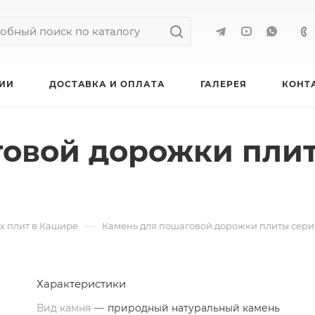
ИИ
ДОСТАВКА И ОПЛАТА
ГАЛЕРЕЯ
КОНТ
говой дорожки плит
—
х плит в Кашире
Камень для пошаговой дорожки плиты сери
Характеристики
Вид камня
—
природный натуральный камень