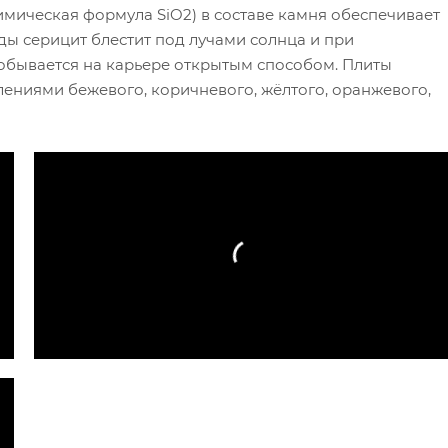
имическая формула SiO2) в составе камня обеспечивает
ы серицит блестит под лучами солнца и при
обывается на карьере открытым способом. Плиты
ениями бежевого, коричневого, жёлтого, оранжевого,