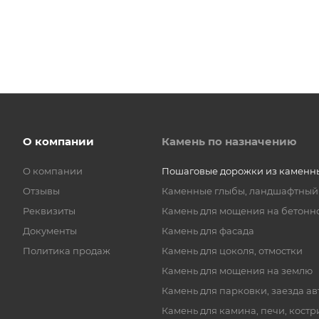
О компании
Камень по назначению
О компании
Пошаговые дорожки из каменн
Отзывы
Каменные глыбы, ландшафтный
Реквизиты
Камень для мощения на бетонн
Документы
Камень для фасада
Политика продаж
Камень для цоколя, отмостки
Камень для мощения на землю
Камень для парковки, заезда а
Камень для камина, печи, кост