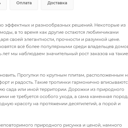
ь
Оплата
Доставка
во эффектных и разнообразных решений. Некоторые из
 моды, в то время как другие остаются любимчиками
ря своей элегантности, прочности и разумной цене.
новятся всё более популярными среди владельцев домо
 лет мы наблюдаем значительный рост заказов на такие
тановить. Прогулки по крупным плитам, расположенным н
форт и радость. Такие тропинки гармонично вписываютс
ию сада или иной территории. Дорожки из природного
ми не требуется особого ухода, а сама каменная пород
одную красоту на протяжении десятилетий, а порой и
 неповторимого природного рисунка и ценой, намного