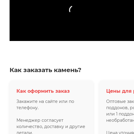
Как заказать камень?
Как оформить заказ
Цены для 
Закажите на сайте или по
Оптовые зак
телефону.
поддонов, р
или 1 поддо
Менеджер согласует
необработан
количество, доставку и другие
детали.
Цена уточн